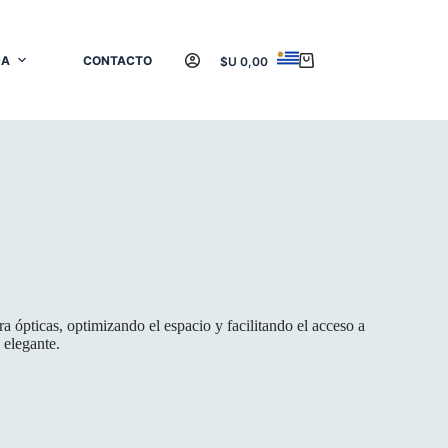
DA
CONTACTO
$U
0,00
Carro
de
compra
a ópticas, optimizando el espacio y facilitando el acceso a
 elegante.