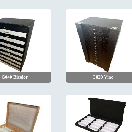
G040 Bicolor
G020 Vino