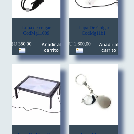
Lupa de colgar
Lupa De Colgar
CodMg11089
CodMg11b1
$U
350,00
$U
1.600,00
Añadir al
Añadir al
carrito
carrito