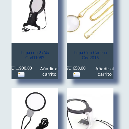
Lupa con 2x/4x
Lupa Con Cadena
Cod11087
Cod2015
$U
1.900,00
$U
650,00
Añadir al
Añadir al
carrito
carrito