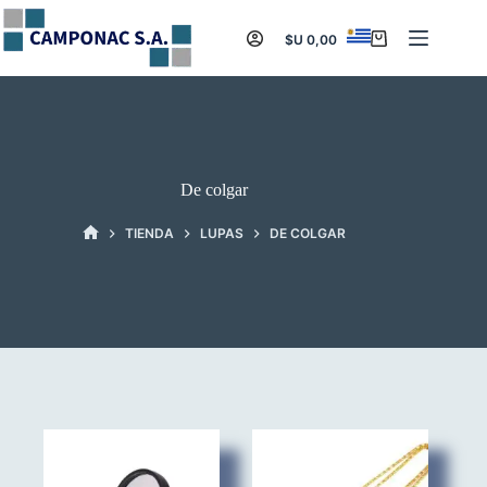
Saltar
al
$U
0,00
Carro
contenido
de
compra
De colgar
TIENDA
LUPAS
DE COLGAR
INICIO