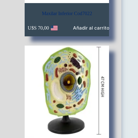
Maxilar Inferior Cod7022
Añadir al carrito
U$S
70,00