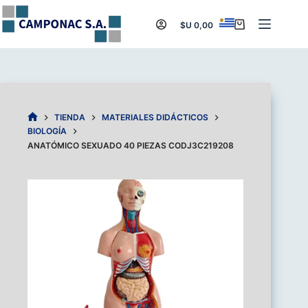
Saltar
al
$U
0,00
Carro
contenido
de
compra
TIENDA
MATERIALES DIDÁCTICOS
INICIO
BIOLOGÍA
ANATÓMICO SEXUADO 40 PIEZAS CODJ3C219208