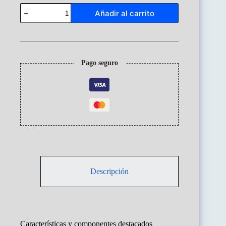
Anatómico
Añadir al carrito
Sexuado
40
Piezas
CodJ3c219208
cantidad
Pago seguro
Descripción
Características y componentes destacados