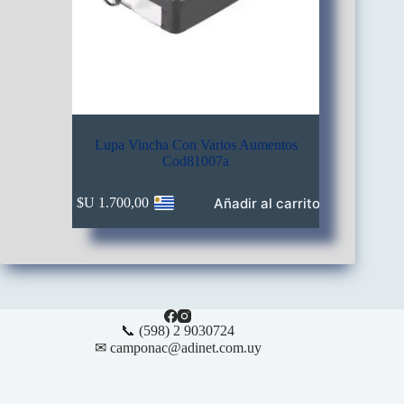
Lupa Vincha Con Varios Aumentos
Cod81007a
Añadir al carrito
$U
1.700,00
📞 (598) 2 9030724
✉ camponac@adinet.com.uy