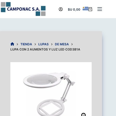
Saltar
al
$U
0,00
Carro
contenido
de
compra
TIENDA
LUPAS
DE MESA
INICIO
LUPA CON 2 AUMENTOS Y LUZ LED COD3B1A