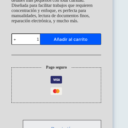
detalles más pequeños con total claridad.
Diseñada para facilitar trabajos que requieren
concentración y enfoque, es perfecta para
manualidades, lectura de documentos finos,
reparación electrónica, y mucho más.
Lupa
Añadir al carrito
con
2
Aumentos
y
luz
Led
Pago seguro
Cod3b1a
cantidad