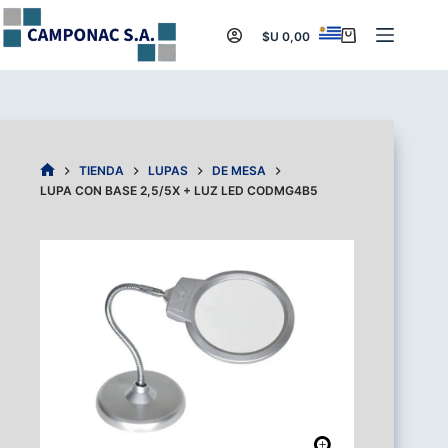
Saltar
al
$U
0,00
Carro
contenido
de
compra
TIENDA
LUPAS
DE MESA
INICIO
LUPA CON BASE 2,5/5X + LUZ LED CODMG4B5