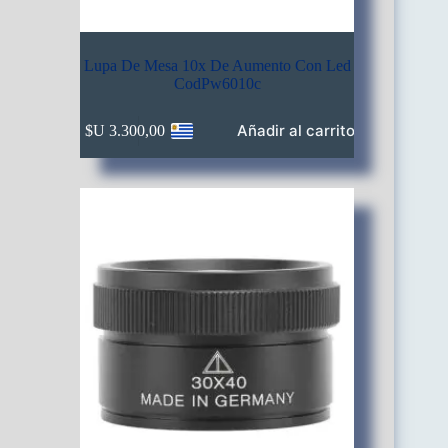
Lupa De Mesa 10x De Aumento Con Led
CodPw6010c
Añadir al carrito
$U
3.300,00