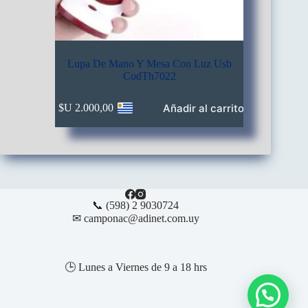
Lupa De Mano Y Mesa Con Luz Usb
CodTh7022
Añadir al carrito
$U
2.000,00
📞 (598) 2 9030724
✉ camponac@adinet.com.uy
🕒 Lunes a Viernes de 9 a 18 hrs