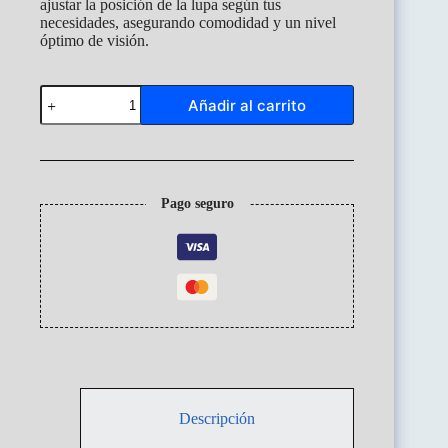
ajustar la posición de la lupa según tus
necesidades, asegurando comodidad y un nivel
óptimo de visión.
Lupa
Añadir al carrito
con
base
2,5/5X
+
luz
led
Pago seguro
CodMG4B5
cantidad
Descripción