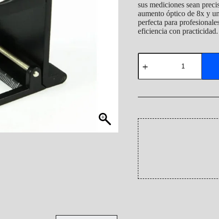
sus mediciones sean preci
aumento óptico de 8x y u
perfecta para profesional
eficiencia con practicidad.
Lupa
Cuenta
hilo
8x
Cod9005C
cantidad