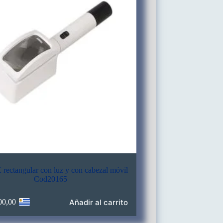
rectangular con luz y con cabezal móvil
Cod20165
Añadir al carrito
00,00