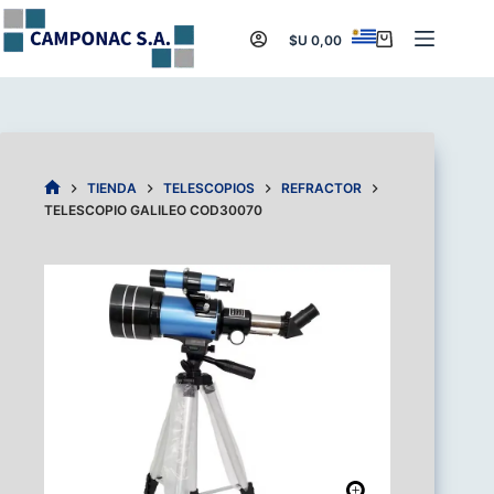
Saltar
al
$U
0,00
Carro
contenido
de
compra
TIENDA
TELESCOPIOS
REFRACTOR
INICIO
TELESCOPIO GALILEO COD30070